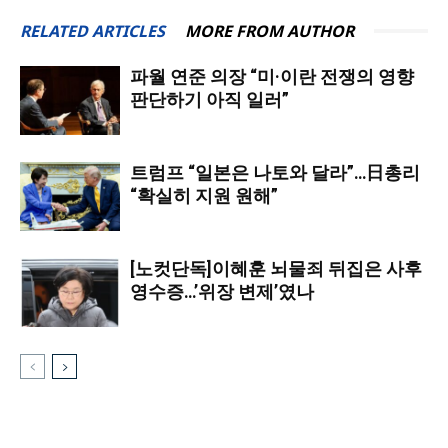
RELATED ARTICLES
MORE FROM AUTHOR
파월 연준 의장 “미·이란 전쟁의 영향
판단하기 아직 일러”
트럼프 “일본은 나토와 달라”…日총리
“확실히 지원 원해”
[노컷단독]이혜훈 뇌물죄 뒤집은 사후
영수증…’위장 변제’였나