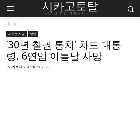
시카고토탈
시카고 종합 라이프 미디어
Home
세계는 지금
일반
’30년 철권 통치’ 차드 대통
령, 6연임 이튿날 사망
By
리포터
-
April 20, 2021