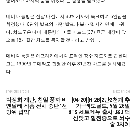
방어하고 마지막 숨을 쉬었다”는 성명을 발표했다.
데비 대통령은 전날 대선에서 80% 가까이 득표하며 6연임을
확정했다. 6연임 발표와 사망 발표가 불과 몇시간 만에 나왔
다. 차드군은 데비 대통령의 아들 이트노(37) 육군 대장이 앞
으로 18개월간 차드를 통치할 것이라고 밝혔다.
데비 대통령은 아프리카에서 대표적인 장수 지도자로 꼽힌다.
그는 1990년 쿠데타로 집권한 이후 31년간 차드를 통치해왔
다.
Previous article
Next article
박정희 재단, 친일 풍자 비
[04-20][H-2B]2만2천개 추
엔날레 작품 전시 중단 ‘전
가—맥도날드, 5월 26일
방위 압박’
BTS 세트메뉴 출시-J&J 백
신맞고 혈전증으로 뇌수
술 3차례