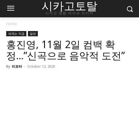
시카고토탈
시카고 종합 라이프 미디어
Home
세계는 지금
일반
홍진영, 11월 2일 컴백 확
정…”신곡으로 음악적 도전”
By
리포터
-
October 12, 2020