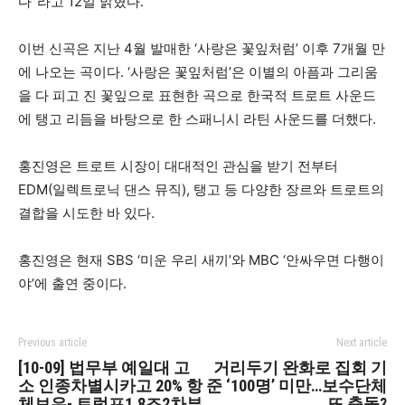
다”라고 12일 밝혔다.
이번 신곡은 지난 4월 발매한 ‘사랑은 꽃잎처럼’ 이후 7개월 만
에 나오는 곡이다. ‘사랑은 꽃잎처럼’은 이별의 아픔과 그리움
을 다 피고 진 꽃잎으로 표현한 곡으로 한국적 트로트 사운드
에 탱고 리듬을 바탕으로 한 스패니시 라틴 사운드를 더했다.
홍진영은 트로트 시장이 대대적인 관심을 받기 전부터
EDM(일렉트로닉 댄스 뮤직), 탱고 등 다양한 장르와 트로트의
결합을 시도한 바 있다.
홍진영은 현재 SBS ‘미운 우리 새끼’와 MBC ‘안싸우면 다행이
야’에 출연 중이다.
Previous article
Next article
[10-09] 법무부 예일대 고
거리두기 완화로 집회 기
소 인종차별시카고 20% 항
준 ‘100명’ 미만…보수단체
체보유- 트럼프1.8조2차부
또 충돌?