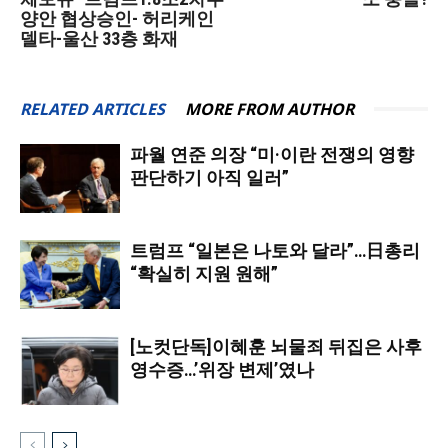
양안 협상승인- 허리케인
델타-울산 33층 화재
RELATED ARTICLES
MORE FROM AUTHOR
파월 연준 의장 “미·이란 전쟁의 영향
판단하기 아직 일러”
트럼프 “일본은 나토와 달라”…日총리
“확실히 지원 원해”
[노컷단독]이혜훈 뇌물죄 뒤집은 사후
영수증…’위장 변제’였나