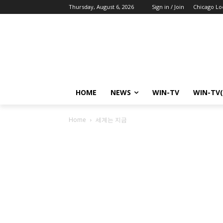
Thursday, August 6, 2026
Sign in / Join
Chicago Lo
HOME
NEWS
WIN-TV
WIN-TV(
Home
세계는 지금