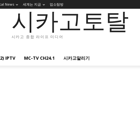
cal News
세계는 지금
업소탐방
시카고토탈
시카고 종합 라이프 미디어
2) IPTV
MC-TV CH24.1
시카고알리기