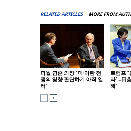
RELATED ARTICLES
MORE FROM AUT
파월 연준 의장 “미·이란 전
트럼프 
쟁의 영향 판단하기 아직 일
라”…日총
러”
해”