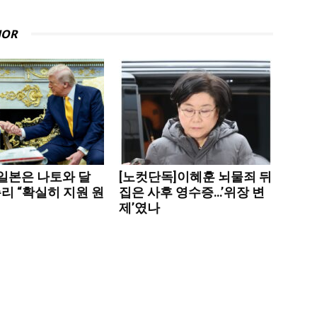
HOR
“일본은 나토와 달
[노컷단독]이혜훈 뇌물죄 뒤
리 “확실히 지원 원
집은 사후 영수증…’위장 변
제’였나