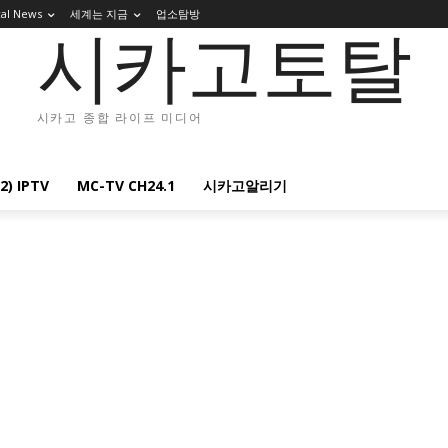
cal News
세계는 지금
업소탐방
시카고토탈
시카고 종합 라이프 미디어
2) IPTV
MC-TV CH24.1
시카고알리기