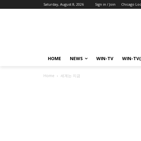
Saturday, August 8, 2026
Sign in / Join
Chicago Lo
HOME
NEWS
WIN-TV
WIN-TV(
Home
세계는 지금