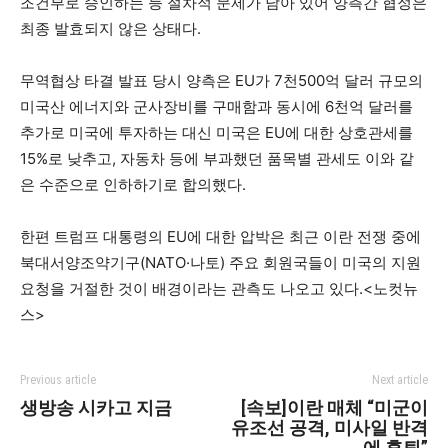
조건부로 승인하는 등 절차적 문제가 남아 있어 양측간 협정은
최종 발효되지 않은 상태다.
무역협상 타결 발표 당시 양측은 EU가 7천500억 달러 규모의
미국산 에너지와 군사장비를 구매함과 동시에 6천억 달러를
추가로 미국에 투자하는 대신 미국은 EU에 대한 상호관세를
15%로 낮추고, 자동차 등에 부과했던 품목별 관세도 이와 같
은 수준으로 인하하기로 합의했다.
한편 트럼프 대통령의 EU에 대한 압박은 최근 이란 전쟁 중에
북대서양조약기구(NATO·나토) 주요 회원국들이 미국의 지원
요청을 거절한 것이 배경이라는 관측도 나오고 있다.<노컷뉴
스>
Previous article
Next article
생방송 시카고 지금
[속보]이란 매체 “미군이
유조선 공격, 미사일 반격
에 후퇴”