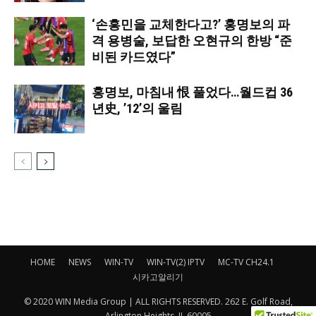
‘손흥민을 교체한다고?’ 홍명보의 파
격 용병술, 보답한 오현규의 한방 “준
비된 카드였다”
홍명보, 마침내 恨 풀었다…월드컵 36
년史, ’12’의 울림
HOME
NEWS
WIN-TV
WIN-TV(2) IPTV
MC-TV CH24.1
시카고알리기
© 2020 WIN Media Group | ALL RIGHTS RESERVED. 262 E. Golf Road,
Arlington Heights, IL 60005