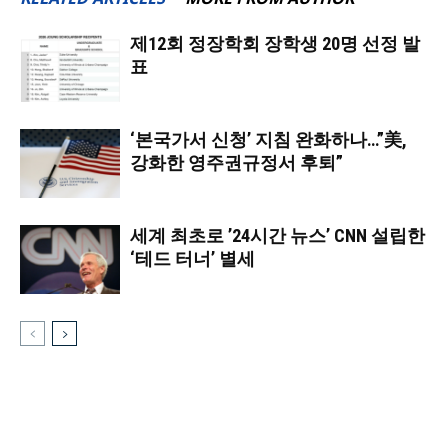
제12회 정장학회 장학생 20명 선정 발
표
‘본국가서 신청’ 지침 완화하나…”美,
강화한 영주권규정서 후퇴”
세계 최초로 ’24시간 뉴스’ CNN 설립한
‘테드 터너’ 별세