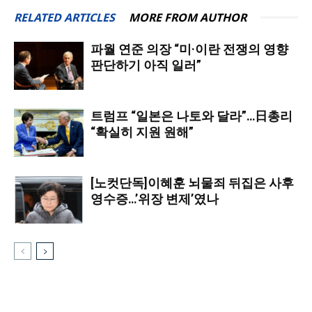
RELATED ARTICLES
MORE FROM AUTHOR
파월 연준 의장 “미·이란 전쟁의 영향
판단하기 아직 일러”
트럼프 “일본은 나토와 달라”…日총리
“확실히 지원 원해”
[노컷단독]이혜훈 뇌물죄 뒤집은 사후
영수증…’위장 변제’였나