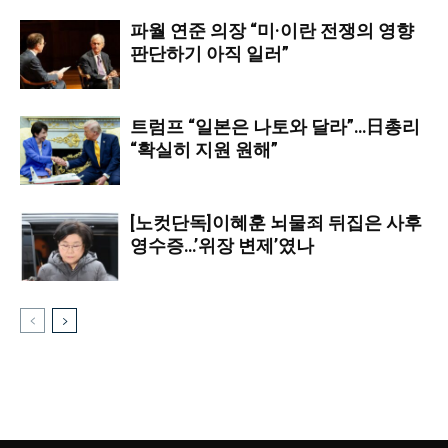
파월 연준 의장 “미·이란 전쟁의 영향
판단하기 아직 일러”
트럼프 “일본은 나토와 달라”…日총리
“확실히 지원 원해”
[노컷단독]이혜훈 뇌물죄 뒤집은 사후
영수증…’위장 변제’였나