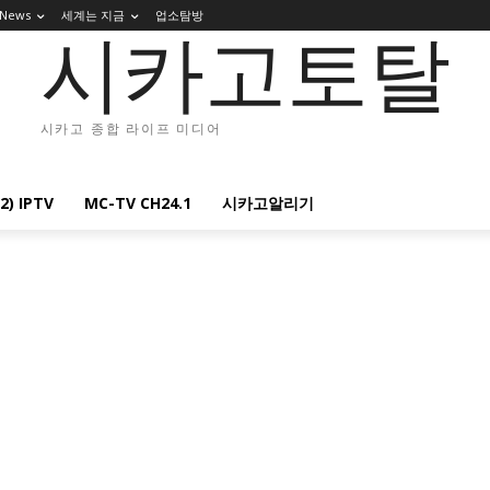
 News
세계는 지금
업소탐방
시카고토탈
시카고 종합 라이프 미디어
2) IPTV
MC-TV CH24.1
시카고알리기