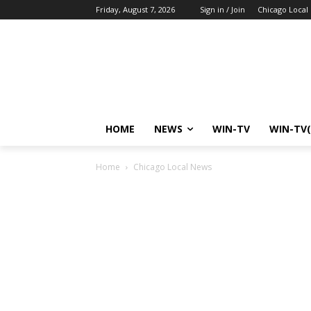
Friday, August 7, 2026
Sign in / Join
Chicago Local
HOME
NEWS
WIN-TV
WIN-TV(
Home
Chicago Local News