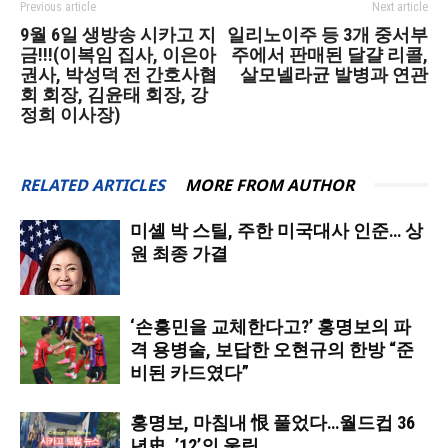
Previous article
Next article
9월 6일 생방송 시카고 지
일리노이주 등 3개 중서부
금!!!(이복임 집사, 이은아
주에서 판매된 달걀 리콜,
권사, 박성덕 전 간호사협
살모넬라균 발병과 연관
회 회장, 김윤태 회장, 강
정희 이사장)
RELATED ARTICLES
MORE FROM AUTHOR
미셸 박 스틸, 주한 미국대사 인준… 상
원 최종 가결
‘손흥민을 교체한다고?’ 홍명보의 파
격 용병술, 보답한 오현규의 한방 “준
비된 카드였다”
홍명보, 마침내 恨 풀었다…월드컵 36
년史, ’12’의 울림