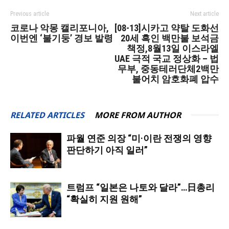
Previous article
Next article
코로나 악몽 캘리포니아,
[08-13]시카고 약탈 도화선
이번엔 ‘불기둥’ 경보 발령
20세 흑인 백만불 보석금
책정,8월13일 이스라엘
UAE 극적 국교 정상화 – 법
무부, 중동테러단체2백만
불어치 암호화폐 압수
RELATED ARTICLES
MORE FROM AUTHOR
파월 연준 의장 “미·이란 전쟁의 영향
판단하기 아직 일러”
트럼프 “일본은 나토와 달라”…日총리
“확실히 지원 원해”