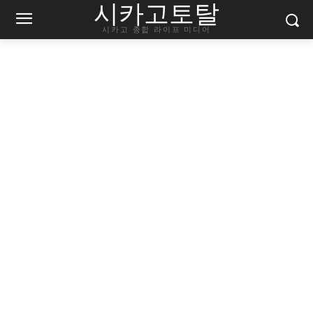
시카고토탈
시카고 종합 라이프 미디어