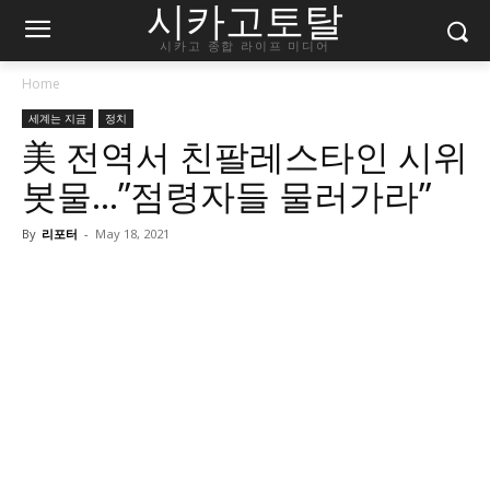
시카고토탈
시카고 종합 라이프 미디어
Home
세계는 지금
정치
美 전역서 친팔레스타인 시위
봇물…”점령자들 물러가라”
By
리포터
-
May 18, 2021