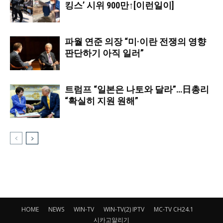
킹스’ 시위 900만↑[이런일이]
파월 연준 의장 “미·이란 전쟁의 영향
판단하기 아직 일러”
트럼프 “일본은 나토와 달라”…日총리
“확실히 지원 원해”
HOME
NEWS
WIN-TV
WIN-TV(2) IPTV
MC-TV CH24.1
시카고알리기