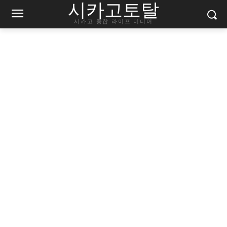
시카고토탈
시카고 종합 라이프 미디어