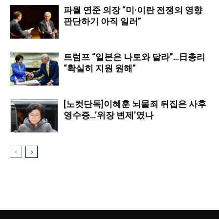
파월 연준 의장 “미·이란 전쟁의 영향
판단하기 아직 일러”
트럼프 “일본은 나토와 달라”…日총리
“확실히 지원 원해”
[노컷단독]이혜훈 뇌물죄 뒤집은 사후
영수증…’위장 변제’였나