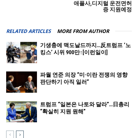
애플사,디지털 운전면허
증 지원예정
RELATED ARTICLES
MORE FROM AUTHOR
기생충에 맥도날드까지…反트럼프 ‘노
킹스’ 시위 900만↑[이런일이]
파월 연준 의장 “미·이란 전쟁의 영향
판단하기 아직 일러”
트럼프 “일본은 나토와 달라”…日총리
“확실히 지원 원해”