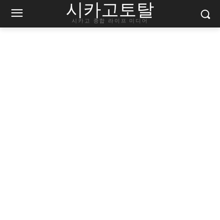
시카고토탈
시카고 종합 라이프 미디어