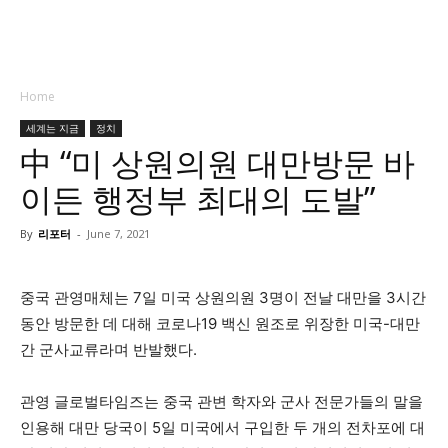
Home
세계는 지금
정치
中 “미 상원의원 대만방문 바
이든 행정부 최대의 도발”
By
리포터
-
June 7, 2021
중국 관영매체는 7일 미국 상원의원 3명이 전날 대만을 3시간
동안 방문한 데 대해 코로나19 백신 원조로 위장한 미국-대만
간 군사교류라며 반발했다.
관영 글로벌타임즈는 중국 관변 학자와 군사 전문가들의 말을
인용해 대만 당국이 5일 미국에서 구입한 두 개의 전차포에 대